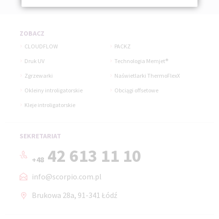
ZOBACZ
CLOUDFLOW
PACKZ
Druk UV
Technologia Memjet®
Zgrzewarki
Naświetlarki ThermoFlexX
Okleiny introligatorskie
Obciągi offsetowe
Kleje introligatorskie
SEKRETARIAT
42 613 11 10
+48
info@scorpio.com.pl
Brukowa 28a, 91-341 Łódź