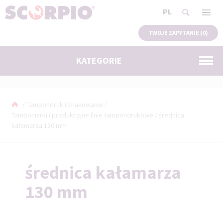
PL
TWOJE ZAPYTANIE (
0
)
KATEGORIE
/
Tampondruk i znakowanie
/
Tamponiarki i produkcyjne linie tampondrukowe
/
średnica
kałamarza 130 mm
średnica kałamarza
130 mm