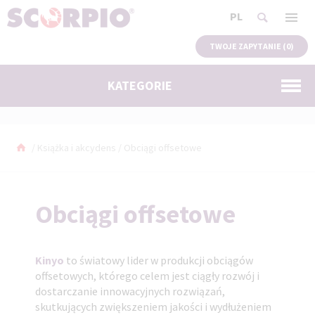
PL
TWOJE ZAPYTANIE (
0
)
KATEGORIE
/
Książka i akcydens
/
Obciągi offsetowe
Obciągi offsetowe
Kinyo
to światowy lider w produkcji obciągów
offsetowych, którego celem jest ciągły rozwój i
dostarczanie innowacyjnych rozwiązań,
skutkujących zwiększeniem jakości i wydłużeniem