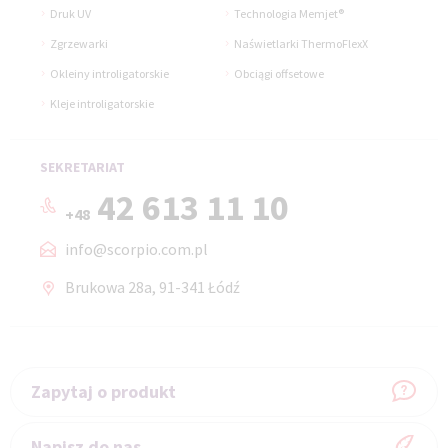
Druk UV
Technologia Memjet®
Zgrzewarki
Naświetlarki ThermoFlexX
Okleiny introligatorskie
Obciągi offsetowe
Kleje introligatorskie
SEKRETARIAT
42 613 11 10
+48
info@scorpio.com.pl
Brukowa 28a, 91-341 Łódź
Zapytaj o produkt
Napisz do nas